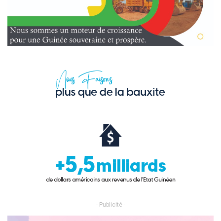
- Publicité -