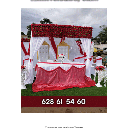
Tweets by guinee7com