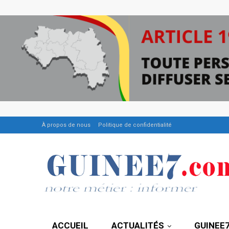
À propos de nous
Politique de confidentialité
ACCUEIL
ACTUALITÉS
GUINEE