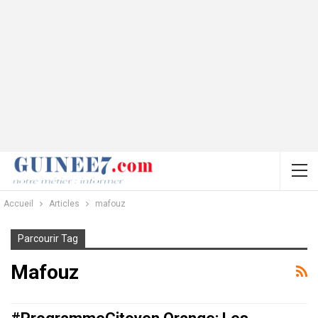
Accueil
Articles
mafouz
Parcourir Tag
Mafouz