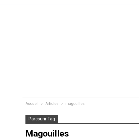
Accueil
Articles
magouilles
Parcourir Tag
Magouilles