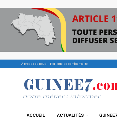
À propos de nous
Politique de confidentialité
ACCUEIL
ACTUALITÉS
GUINEE