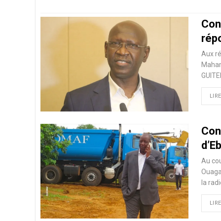
Con
rép
Aux ré
Maham
GUITER
LIRE
Con
d’E
Au co
Ouagad
la rad
LIRE