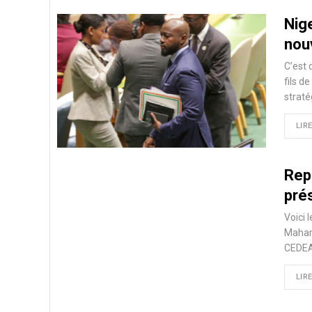
Nige
nou
C’est
fils d
straté
LIRE
Repo
prés
Voici 
Mahama
CEDEAO
LIRE