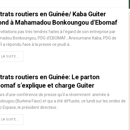
trats routiers en Guinée/ Kaba Guiter
ond à Mahamadou Bonkoungou d’Ebomaf
vélations pas très tendres faites à l’égard de son entreprise par
adou Bonkoungou, PDG d'EBOMAF ; Ansoumane Kaba, PDG de
 a répondu face à la presse ce jeudi à…
 LA SUITE...
trats routiers en Guinée: Le parton
bomaf s’explique et charge Guiter
urs d'une conférence de presse qu'il a récemment animée à
ougou (Burkina Faso) et qui a été diffusée, ce lundi sur les ondes de
io Espace, le président directeur…
 LA SUITE...