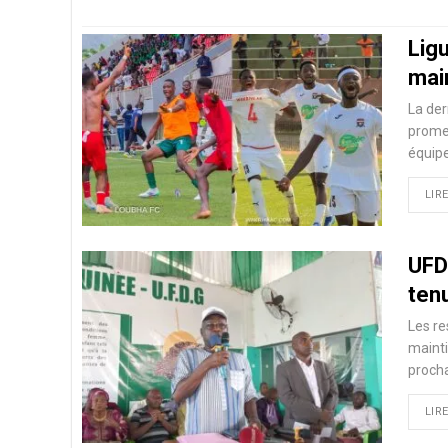
Lig
mai
La der
promes
équipe
LIRE
UFDG
ten
Les re
mainti
procha
LIRE