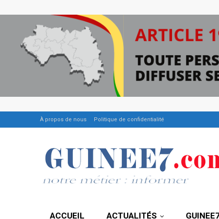
À propos de nous
Politique de confidentialité
ACCUEIL
ACTUALITÉS
GUINEE