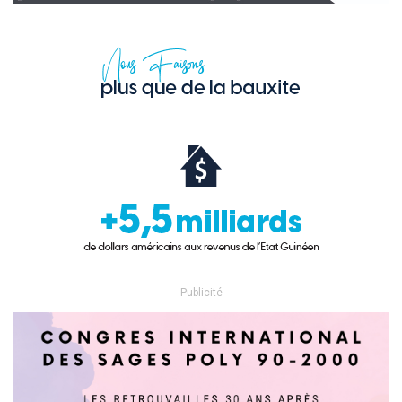
- Publicité -