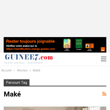
Accueil
Articles
Maké
Parcourir Tag
Maké