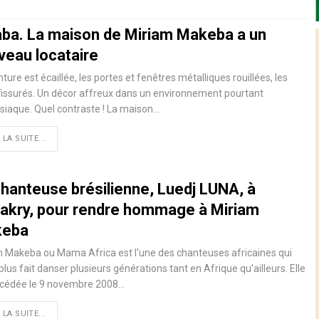
aba. La maison de Miriam Makeba a un
veau locataire
nture est écaillée, les portes et fenêtres métalliques rouillées, les
issurés. Un décor affreux dans un environnement pourtant
siaque. Quel contraste ! La maison…
 LA SUITE...
chanteuse brésilienne, Luedj LUNA, à
akry, pour rendre hommage à Miriam
eba
 Makeba ou Mama Africa est l'une des chanteuses africaines qui
 plus fait danser plusieurs générations tant en Afrique qu'ailleurs. Elle
écédée le 9 novembre 2008
…
 LA SUITE...