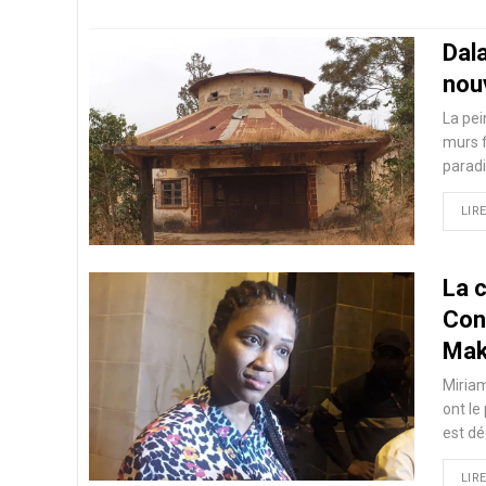
Dal
nou
La pei
murs f
paradi
LIRE
La 
Con
Mak
Miriam
ont le
est d
LIRE