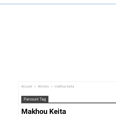
Accueil
Articles
makhou keita
Parcourir Tag
Makhou Keita