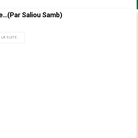
te…(Par Saliou Samb)
 LA SUITE...