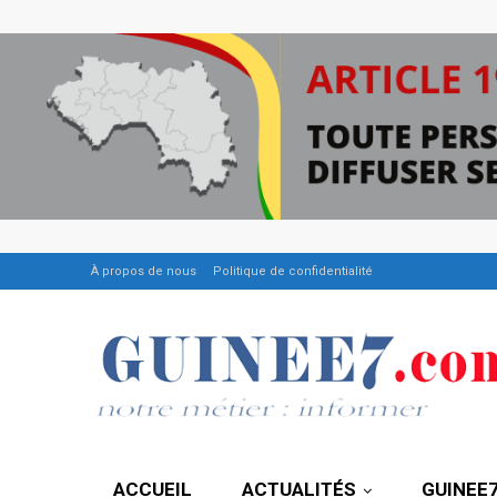
À propos de nous
Politique de confidentialité
ACCUEIL
ACTUALITÉS
GUINEE