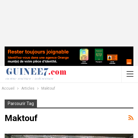
Accueil
Articles
Maktouf
Parcourir Tag
Maktouf