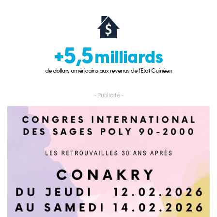
- Publicité -