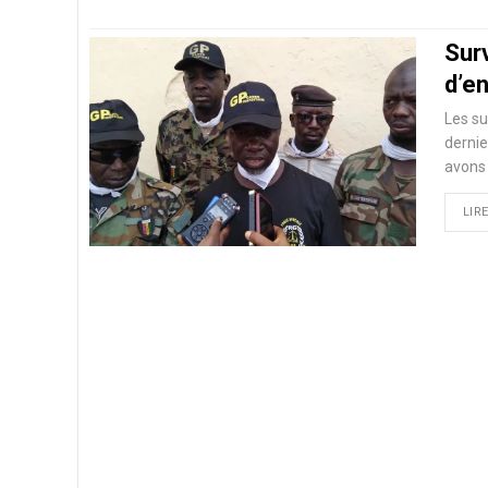
Surv
d’en
Les su
dernie
avons 
LIRE