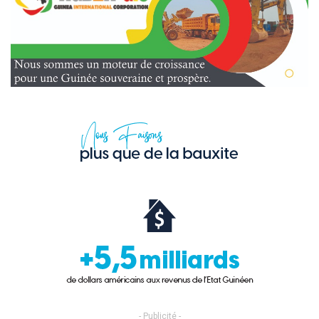
- Publicité -