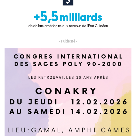
- Publicité -