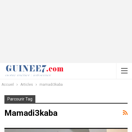
Accueil
Articles
mamadi3kaba
Parcourir Tag
Mamadi3kaba