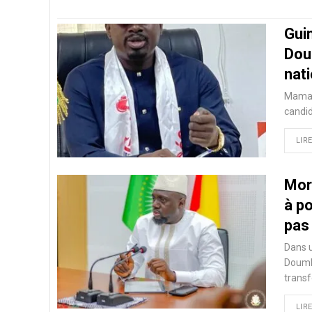
Gui
Dou
nat
Mamadi
candid
LIRE
Mor
à po
pas
Dans u
Doumbo
trans
LIRE