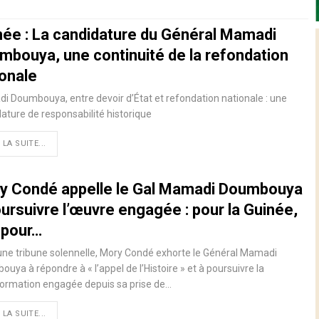
née : La candidature du Général Mamadi
mbouya, une continuité de la refondation
ionale
 Doumbouya, entre devoir d’État et refondation nationale : une
ature de responsabilité historique
 LA SUITE...
y Condé appelle le Gal Mamadi Doumbouya
ursuivre l’œuvre engagée : pour la Guinée,
 pour…
ne tribune solennelle, Mory Condé exhorte le Général Mamadi
uya à répondre à « l’appel de l’Histoire » et à poursuivre la
formation engagée depuis sa prise de…
 LA SUITE...