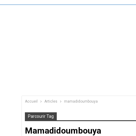
Accueil
Articles
mamadidoumbouya
Parcourir Tag
Mamadidoumbouya