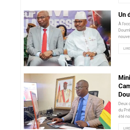
Un 
À l’oc
Doumb
nouvel
LIRE
Min
Cam
Dou
Deux c
du Pré
été n
LIRE