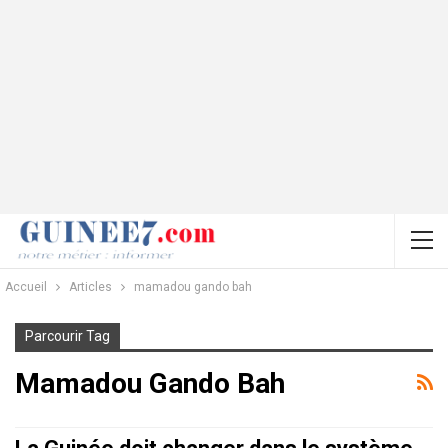
Accueil
Articles
mamadou gando bah
Parcourir Tag
Mamadou Gando Bah