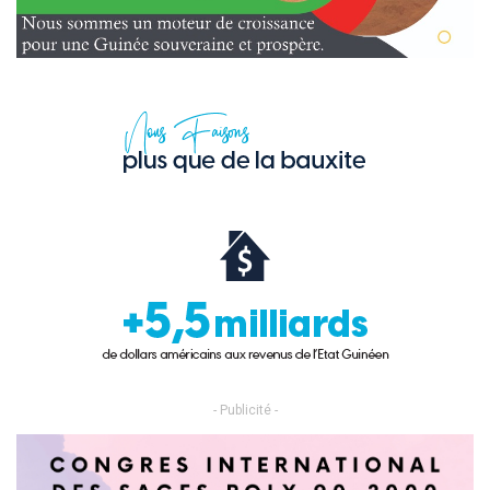
- Publicité -