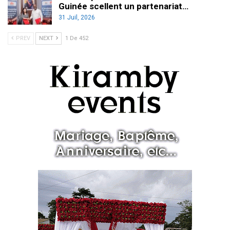
Guinée scellent un partenariat…
31 Juil, 2026
PREV
NEXT
1 De 452