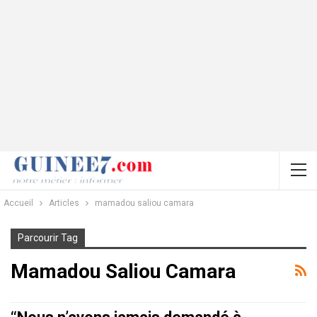
Accueil
Articles
mamadou saliou camara
Parcourir Tag
Mamadou Saliou Camara