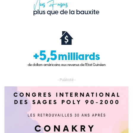
- Publicité -