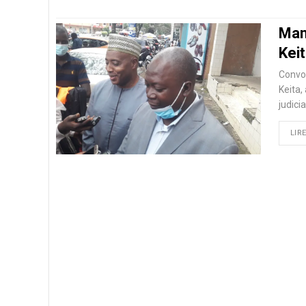
Mani
Keit
Convoq
Keita,
judici
LIRE