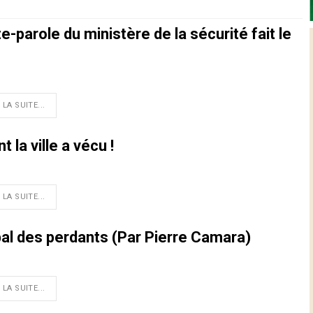
-parole du ministère de la sécurité fait le
 LA SUITE...
 la ville a vécu !
 LA SUITE...
bal des perdants (Par Pierre Camara)
 LA SUITE...