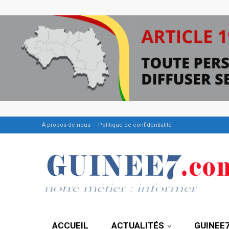
À propos de nous
Politique de confidentialité
ACCUEIL
ACTUALITÉS
GUINEE