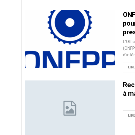
ONF
pou
pre
L’Offi
(ONFPP
d’inté
LIRE
Recr
à ma
LIRE