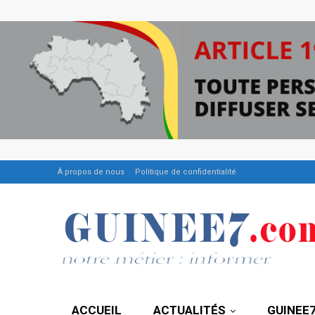
À propos de nous
Politique de confidentialité
ACCUEIL
ACTUALITÉS
GUINEE