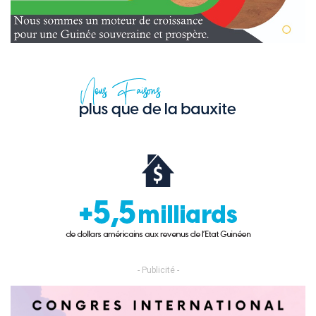
- Publicité -