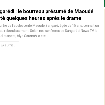
garédi : le bourreau présumé de Maoudé
êté quelques heures après le drame
rtre de l'adolescente Maoudé Sangaré, âgée de 15 ans, connait un
au rebondissement. Selon nos confrères de Sangarédi News TV, le
pal suspect, Alya Soumah, a été…
 LA SUITE...