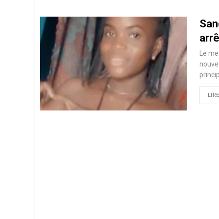
San
arr
Le meu
nouve
princi
LIRE