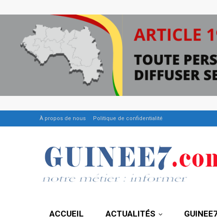
À propos de nous
Politique de confidentialité
ACCUEIL
ACTUALITÉS
GUINEE