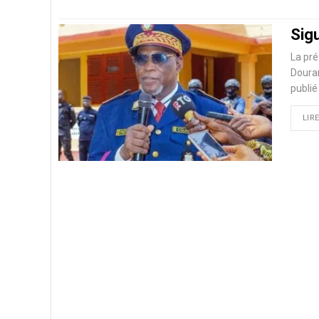
Sig
La pré
Douram
publié
LIRE