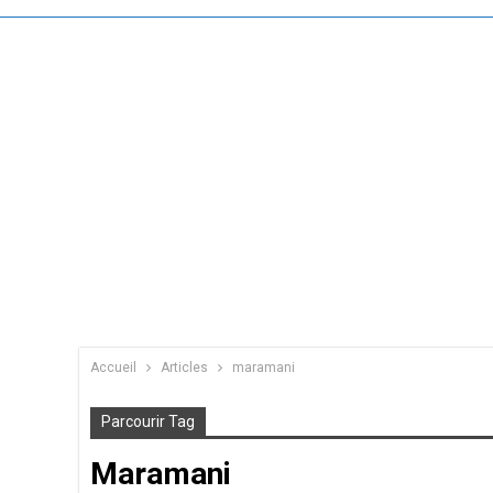
Accueil
Articles
maramani
Parcourir Tag
Maramani