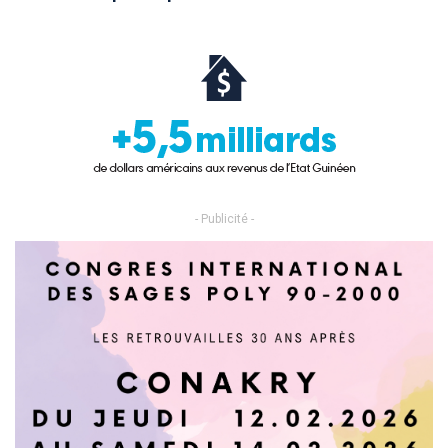
- Publicité -