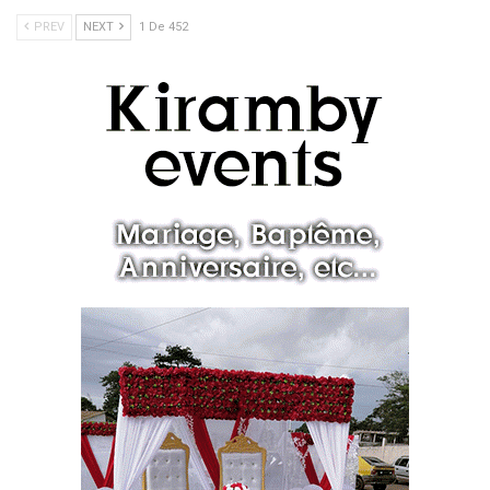
PREV
NEXT
1 De 452