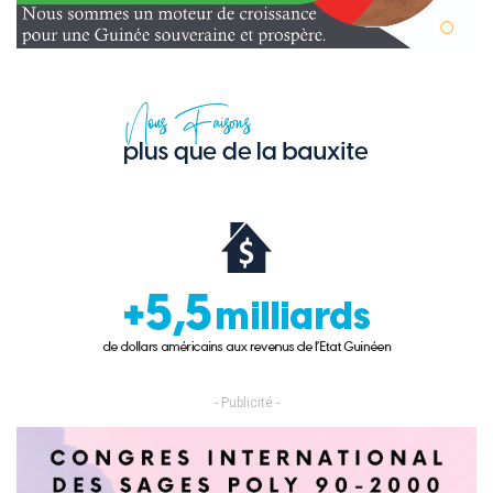
- Publicité -