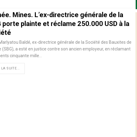
ée. Mines. L’ex-directrice générale de la
 porte plainte et réclame 250.000 USD à la
iété
rlyatou Baldé, ex-directrice générale de la Société des Bauxites de
 (SBG), a esté en justice contre son ancien employeur, en réclamant
ents cinquante mille…
 LA SUITE...