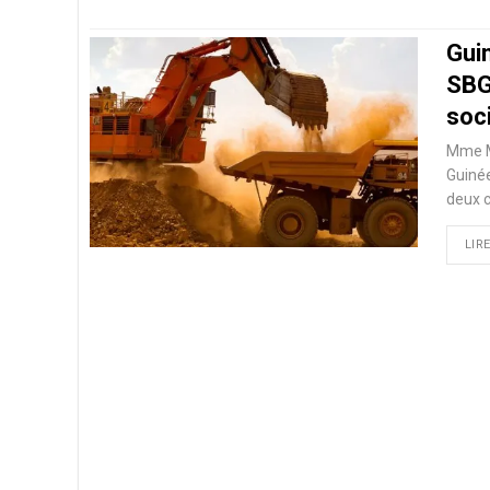
Guin
SBG
soc
Mme Ma
Guinée
deux c
LIRE