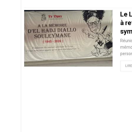
Le L
à re
sym
Réunis
mémoir
person
LIRE