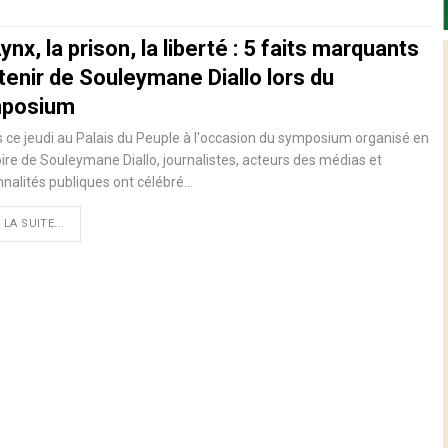
ynx, la prison, la liberté : 5 faits marquants
tenir de Souleymane Diallo lors du
posium
 ce jeudi au Palais du Peuple à l'occasion du symposium organisé en
e de Souleymane Diallo, journalistes, acteurs des médias et
nalités publiques ont célébré…
 LA SUITE...