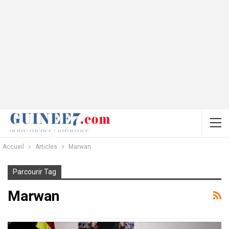
Accueil
Articles
Marwan
Parcourir Tag
Marwan