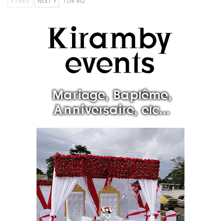
PREV
NEXT
1 De 452