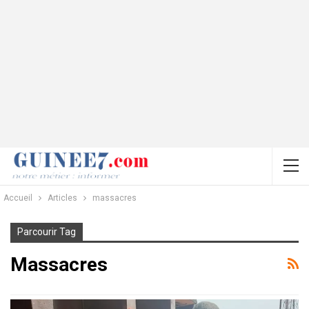
Accueil
Articles
massacres
Parcourir Tag
Massacres