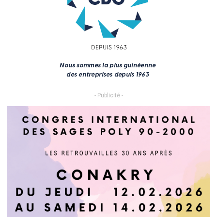
- Publicité -