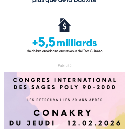
- Publicité -