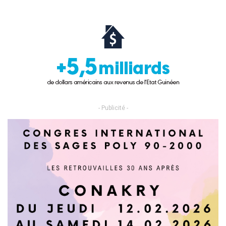
- Publicité -