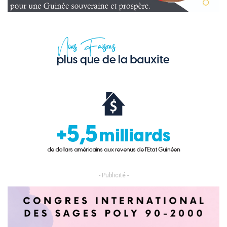
- Publicité -