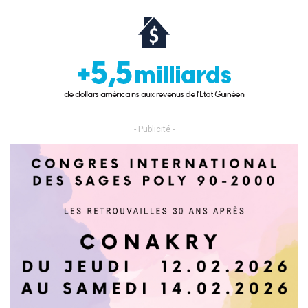
- Publicité -