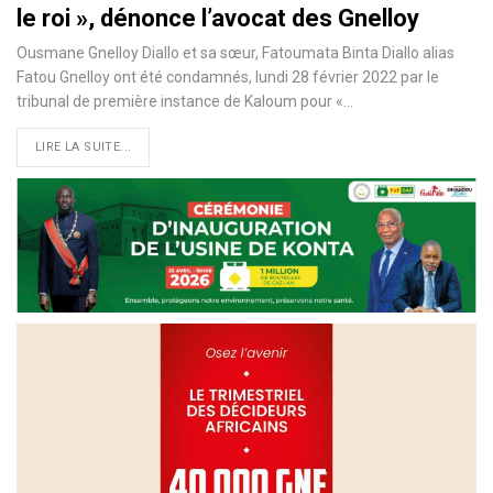
le roi », dénonce l’avocat des Gnelloy
Ousmane Gnelloy Diallo et sa sœur, Fatoumata Binta Diallo alias
Fatou Gnelloy ont été condamnés, lundi 28 février 2022 par le
tribunal de première instance de Kaloum pour «…
LIRE LA SUITE...