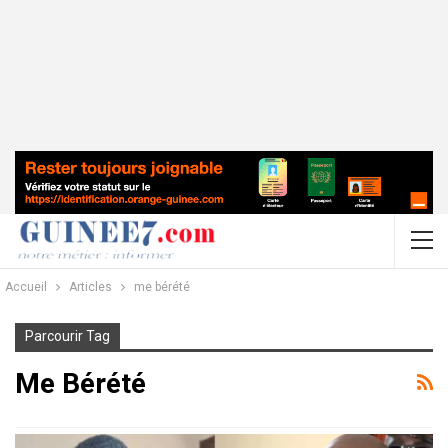
Accueil
Articles
me bérété
Parcourir Tag
Me Bérété