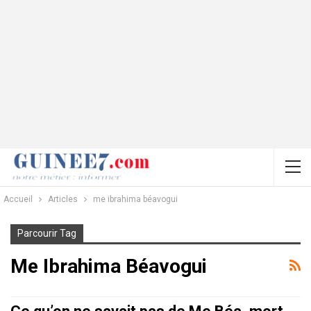
Accueil
Articles
me ibrahima béavogui
Parcourir Tag
Me Ibrahima Béavogui