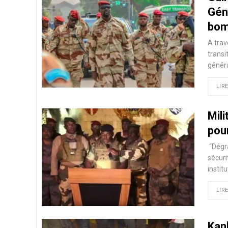
Géné
bom
A trav
transi
génér
LIRE
Mili
pou
‘‘Dégr
sécuri
instit
LIRE
Kank