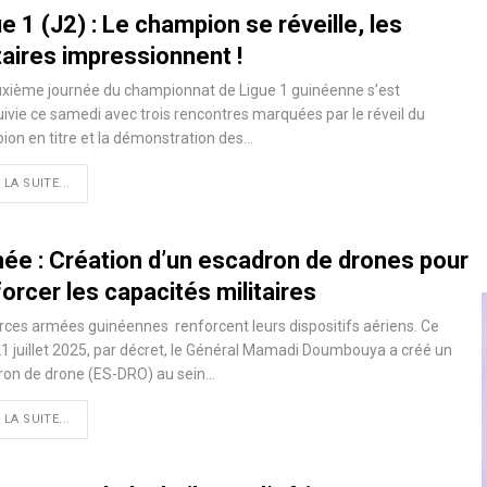
e 1 (J2) : Le champion se réveille, les
taires impressionnent !
uxième journée du championnat de Ligue 1 guinéenne s’est
ivie ce samedi avec trois rencontres marquées par le réveil du
on en titre et la démonstration des…
 LA SUITE...
née : Création d’un escadron de drones pour
orcer les capacités militaires
rces armées guinéennes renforcent leurs dispositifs aériens. Ce
21 juillet 2025, par décret, le Général Mamadi Doumbouya a créé un
ron de drone (ES-DRO) au sein…
 LA SUITE...