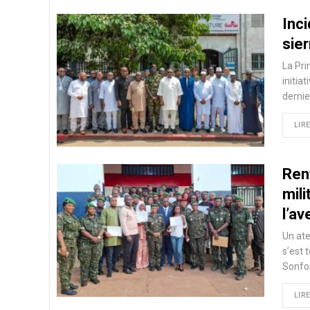
Inci
sier
La Pri
initia
dernie
LIRE
Ren
mil
l’av
Un ate
s’est 
Sonfon
LIRE