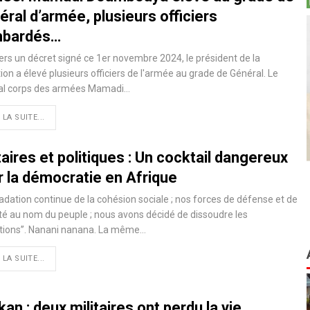
ral d’armée, plusieurs officiers
bardés…
ers un décret signé ce 1er novembre 2024, le président de la
tion a élevé plusieurs officiers de l'armée au grade de Général. Le
al corps des armées Mamadi…
 LA SUITE...
taires et politiques : Un cocktail dangereux
r la démocratie en Afrique
adation continue de la cohésion sociale ; nos forces de défense et de
té au nom du peuple ; nous avons décidé de dissoudre les
utions’’. Nanani nanana. La même…
 LA SUITE...
an : deux militaires ont perdu la vie