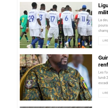
Ligu
mili
La de
poursu
champi
LIRE
Gui
renf
Les fo
lundi 
escad
LIRE