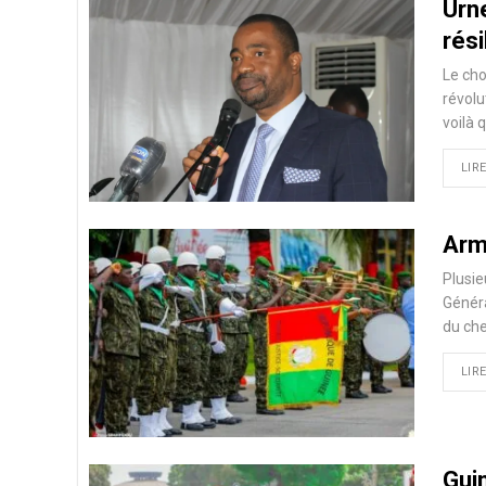
Urne
rési
Le cho
révolu
voilà 
LIRE
Armé
Plusie
Généra
du che
LIRE
Gui