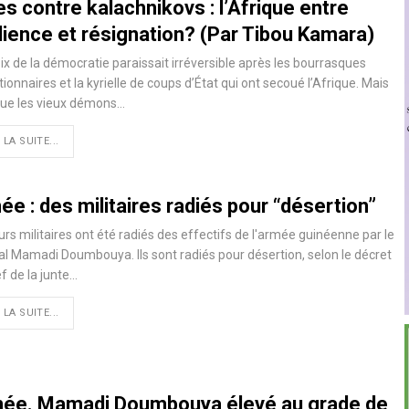
s contre kalachnikovs : l’Afrique entre
lience et résignation? (Par Tibou Kamara)
ix de la démocratie paraissait irréversible après les bourrasques
tionnaires et la kyrielle de coups d’État qui ont secoué l’Afrique. Mais
que les vieux démons…
 LA SUITE...
e : des militaires radiés pour “désertion”
urs militaires ont été radiés des effectifs de l'armée guinéenne par le
l Mamadi Doumbouya. Ils sont radiés pour désertion, selon le décret
f de la junte…
 LA SUITE...
née. Mamadi Doumbouya élevé au grade de