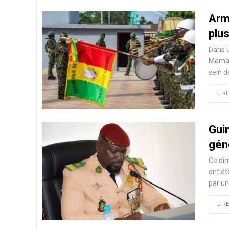
Arm
plu
Dans u
Mamadi
sein d
LIRE
Guin
gén
Ce di
ont ét
par un
LIRE