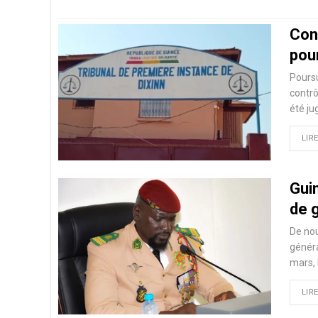
Con
pour
Poursu
contrô
été ju
LIRE
Gui
de 
De nou
généra
mars, 
LIRE