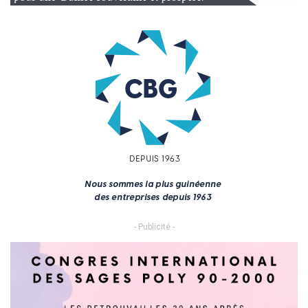
- Publicité -