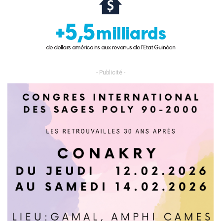
- Publicité -