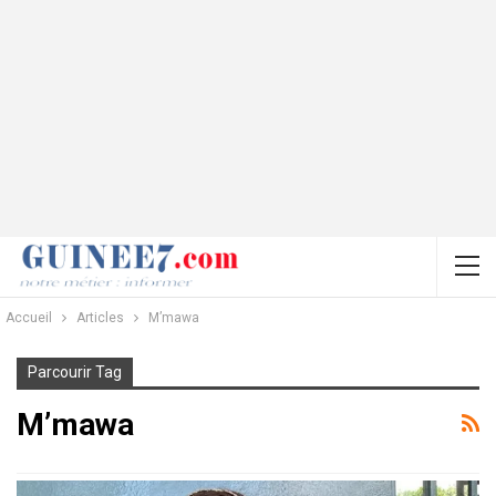
Accueil
Articles
M’mawa
Parcourir Tag
M’mawa