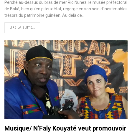
Perché au-dessus du bras de mer Rio Nunez, le musée préfectoral
de Boké, bien qu'en piteux état, regorge en son sein d'inestimables
trésors du patrimoine guinéen. Au delà de
…
LIRE LA SUITE...
Musique/ N’Faly Kouyaté veut promouvoir