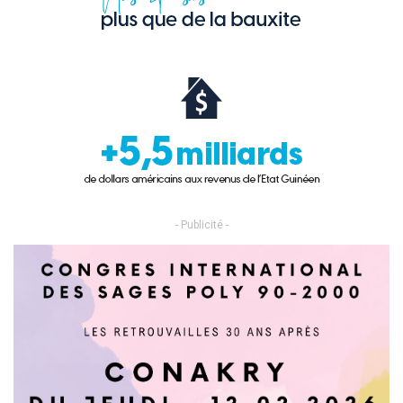
- Publicité -