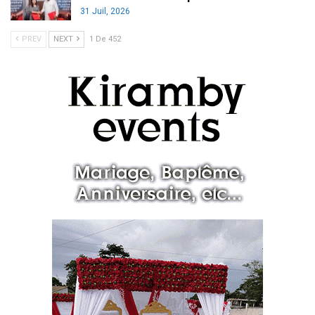
31 Juil, 2026
PREV
NEXT
1 De 452