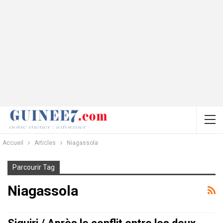
Accueil
Articles
Niagassola
Parcourir Tag
Niagassola