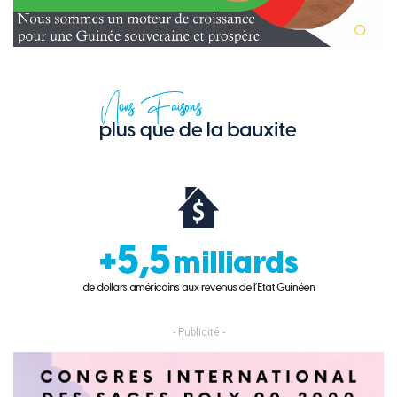
- Publicité -