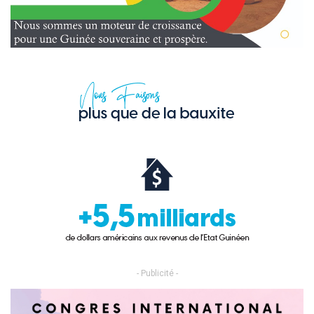
- Publicité -