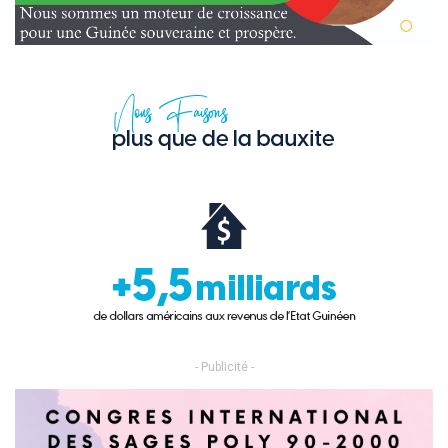
- Publicité -