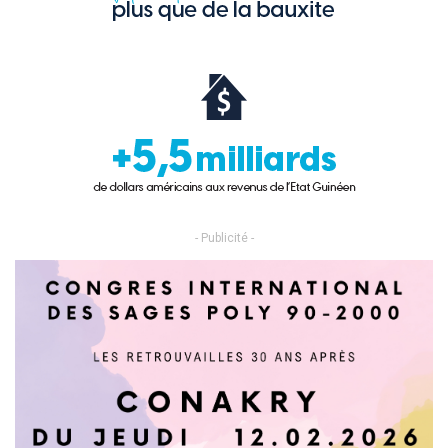
- Publicité -