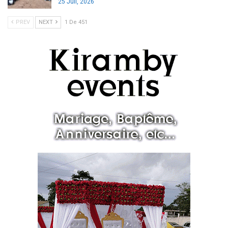
25 Juil, 2026
PREV
NEXT
1 De 451