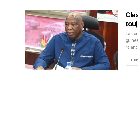
Cla
touj
Le der
guinée
relanc
LIRE