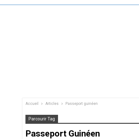
Accueil
Articles
Passeport guinéen
Parcourir Tag
Passeport Guinéen