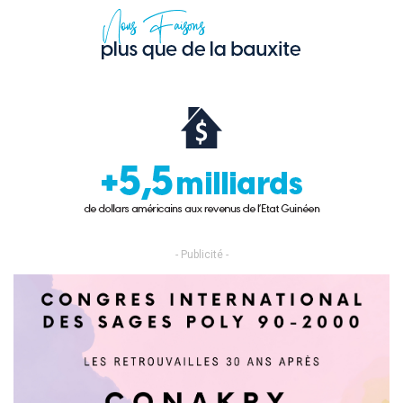
- Publicité -