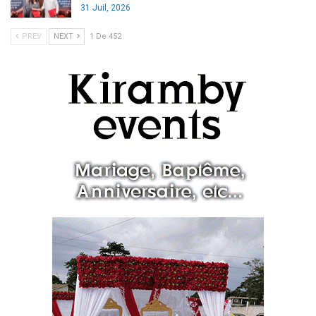
31 Juil, 2026
PREV
NEXT
1 De 452