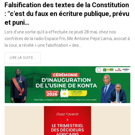
Falsification des textes de la Constitution
: ‘‘c’est du faux en écriture publique, prévu
et puni…
Lors d’une sortie qu’il a effectuée ce jeudi 28 mai, chez nos
confrères de la radio Espace Fm, Me Antoine Pépé Lama, avocat à
la cour, a révélé « une falsification » des
…
LIRE LA SUITE...