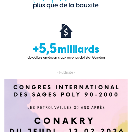
- Publicité -