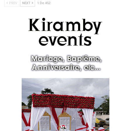
PREV
NEXT
1 De 452