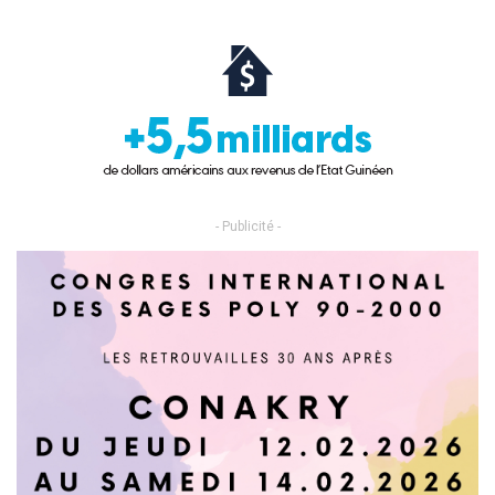
- Publicité -