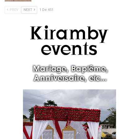
PREV
NEXT
1 De 451