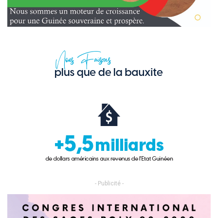
- Publicité -