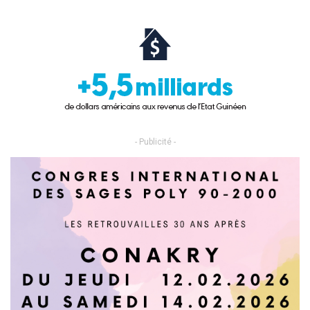
- Publicité -